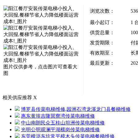
浏览次数：
536
最小起订：
1 
供货总量：
10
发货期限：
付
有效期至：
长
最后更新：
202
图片仅供参考，点击图片可查看大
图
相关供应推荐
X
博罗县传菜电梯维修,园洲石湾龙溪龙门县餐梯维修
惠东黄埠吉隆巽寮湾传菜电梯维修
中山南朗民众五桂山坦洲传菜电梯维修
光明公明观澜平湖横岗传菜电梯维修
东莞横沥东坑常平樟木头传菜电梯餐梯维修