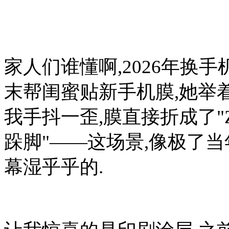
家人们谁懂啊,2026年换
末帮闺蜜贴新手机膜,她举着
我手抖一歪,膜直接折成了"
跺脚"——这场景,像极了
幕湿乎乎的.