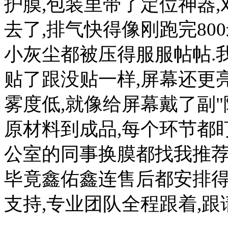
护膜,包装里带了定位神器,
去了,排气快得像刚跑完80
小灰尘都被压得服服帖帖.
贴了跟没贴一样,屏幕还更亮
雾度低,就像给屏幕戴了副"
原材料到成品,每个环节都
公室的同事换膜都找我推荐
毕竟鑫佑鑫连售后都安排得
支持,专业团队全程跟着,跟