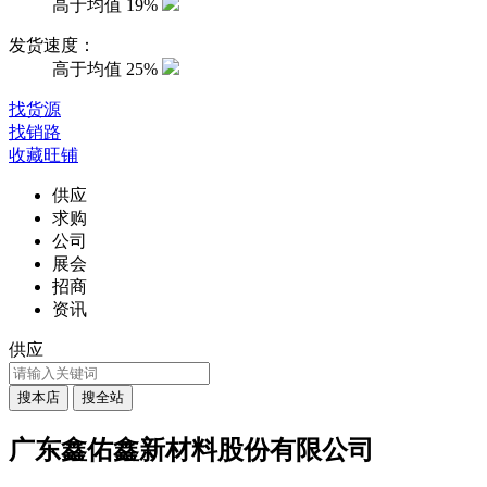
高于均值
19%
发货速度：
高于均值
25%
找货源
找销路
收藏旺铺
供应
求购
公司
展会
招商
资讯
供应
广东鑫佑鑫新材料股份有限公司