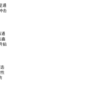
是通
冲击
再通
佑鑫
升贴
活选
粘性
防