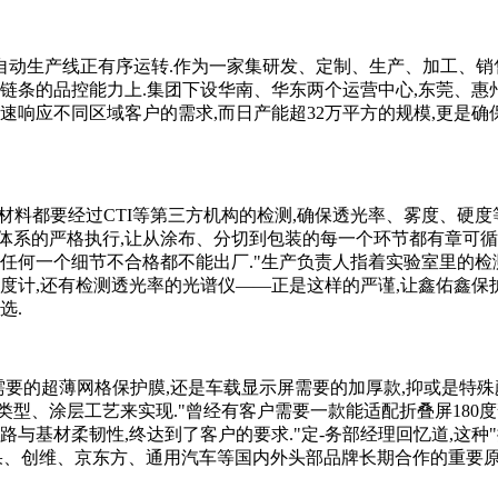
全自动生产线正有序运转.作为一家集研发、定制、生产、加工、销
全链条的品控能力上.集团下设华南、华东两个运营中心,东莞、惠
速响应不同区域客户的需求,而日产能超32万平方的规模,更是确
原材料都要经过CTI等第三方机构的检测,确保透光率、雾度、硬度
环境管理体系的严格执行,让从涂布、分切到包装的每一个环节都有章可循
,任何一个细节不合格都不能出厂."生产负责人指着实验室里的检
硬度计,还有检测透光率的光谱仪——正是这样的严谨,让鑫佑鑫保
选.
幕需要的超薄网格保护膜,还是车载显示屏需要的加厚款,抑或是特殊
型、涂层工艺来实现."曾经有客户需要一款能适配折叠屏180
与基材柔韧性,终达到了客户的要求."定-务部经理回忆道,这种
果、创维、京东方、通用汽车等国内外头部品牌长期合作的重要原