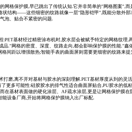
年的网格保护膜,早已跳出了传统认知.它并非简单的"网格图案",而
格状结构——这些细密的纹路就像一层"隐形铠甲",既能分散外部
气泡、贴合不紧密的问题.
:PET基材经过精密涂布机时,胶水层会被赋予特定的网格纹理,
品."网格的密度、深度、纹路走向,都会影响保护膜的性能."鑫
整网格间距以增强散热;智能手表的曲面屏则需要更细密的纹路来提
术打磨,离不开对基材与胶水的深刻理解.PET基材厚度从到的灵
有了更多可能性:硅胶胶水的排气性适合曲面屏贴合,PU胶水的低
.而在基材表面做的硬化涂层、AF疏水涂层,更是让网格保护膜在
智能设备厂商,开始将网格保护膜纳入出厂标配.