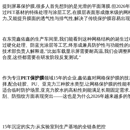
提到屏幕保护膜,很多人首先想到的是光滑的平面薄膜.但2026
过PET基材的特殊处理与涂层工艺,在膜层表面形成微米级的网
力,又能提升膜面的透气性与排气性,解决了传统保护膜容易出现
在东莞鑫佑鑫的生产车间里,我们能看到这种网格结构的诞生过程
过硬化处理、防蓝光涂层等工艺,终形成兼具防护性与功能性的成
技术部负责人解释道,"比如车载显示屏需要耐高温,我们会调
合度,这些都需要在研发阶段反复测试."
作为专注
PET保护膜
领域15年的企业,鑫佑鑫对网格保护膜的技
择,配合硅胶、PU、亚克力三种胶水类型,让网格保护膜的性能
适合临时防护场景,亚克力胶水的高粘性则能满足长期固定需求
刮、防指纹方面表现突出——这也是为什么2026年越来越多的
15年沉淀的实力:从实验室到生产基地的全链条把控