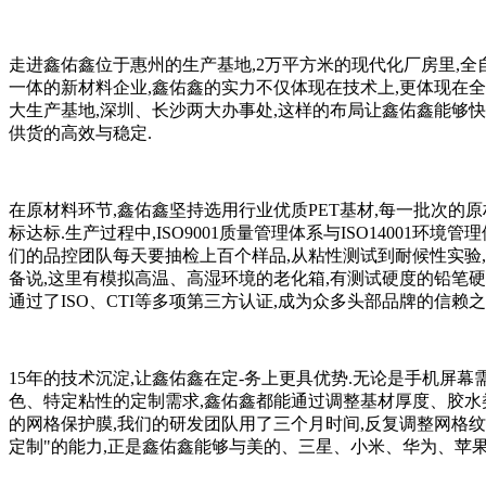
走进鑫佑鑫位于惠州的生产基地,2万平方米的现代化厂房里,
一体的新材料企业,鑫佑鑫的实力不仅体现在技术上,更体现在
大生产基地,深圳、长沙两大办事处,这样的布局让鑫佑鑫能够快
供货的高效与稳定.
在原材料环节,鑫佑鑫坚持选用行业优质PET基材,每一批次的
标达标.生产过程中,ISO9001质量管理体系与ISO14001
们的品控团队每天要抽检上百个样品,从粘性测试到耐候性实验
备说,这里有模拟高温、高湿环境的老化箱,有测试硬度的铅笔
通过了ISO、CTI等多项第三方认证,成为众多头部品牌的信赖之
15年的技术沉淀,让鑫佑鑫在定-务上更具优势.无论是手机屏
色、特定粘性的定制需求,鑫佑鑫都能通过调整基材厚度、胶水类
的网格保护膜,我们的研发团队用了三个月时间,反复调整网格纹路
定制"的能力,正是鑫佑鑫能够与美的、三星、小米、华为、苹