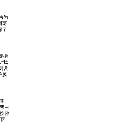
售为
州两
保了
等指
."我
测设
护膜
颜
度弯曲
"按需
因.