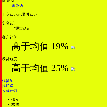
保 证 金 ：
未缴纳
工商认证:
已通过认证
实名认证：
已通过认证
客户评价：
高于均值
19%
发货速度：
高于均值
25%
找货源
找销路
收藏旺铺
供应
求购