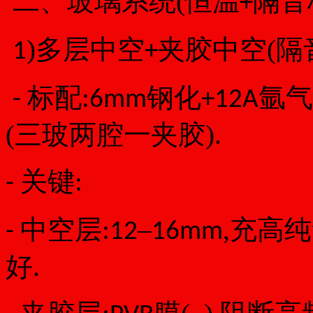
二、玻璃系统(恒温
隔音
+
)多层中空
夹胶
中空
(隔
1
+
标配:
钢化
氩气
-
6mm
+12A
(三玻两腔一夹胶).
关键:
-
中空层:
–
,充高纯
-
12
16mm
好.