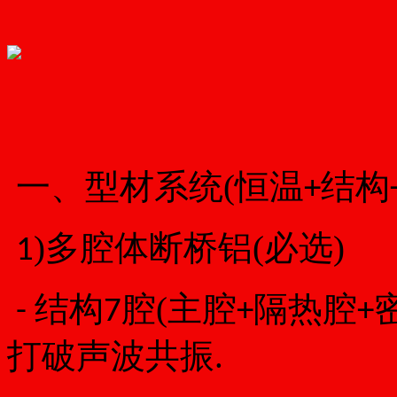
一、型材系统(恒温
结构
+
)多腔体断桥铝(必选)
1
结构
腔(主腔
隔热腔
-
7
+
+
打破声波共振.