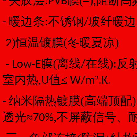
夹胶层:
膜(
–
),阻断
-
PVB
暖边条:不锈钢
玻纤暖边
-
/
)恒温镀膜(冬暖夏凉)
2
膜(离线
在线):
- Low-E
/
室内热,
值≤
².
.
U
W/m
K
纳米隔热镀膜(高端顶配)
-
透光≈
,不屏蔽信号、耐
70%