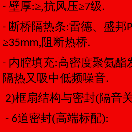
壁厚:≥
,抗风压≥
级.
-
7
断桥隔热条:
雷德、盛邦
-
≥
,阻断热桥.
35mm
内腔填充:高密度聚氨酯发
-
隔热又吸中低频噪音.
)框扇结构与密封(隔音关
2
道密封(高端标配):
-
6