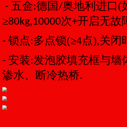
五金:德国
奥地利进口(
-
/
≥
,
次
开启无故障
80kg
10000
+
锁点:多点锁(≥
点),关
-
4
安装:发泡胶填充框与墙
-
渗水、断冷热桥.