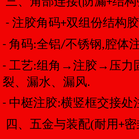
三、角部连接(防漏
结构
+
注胶角码
双组份结构胶
-
+
角码:全铝
不锈钢,腔体注
-
/
工艺:组角→注胶→压力固
-
裂、漏水、漏风.
中梃注胶:横竖框交接处注
-
四、五金与装配(耐用
密
+