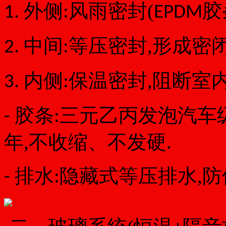
外侧:风雨密封(
胶
1.
EPDM
中间:等压密封,形成密
2.
内侧:保温密封,阻断室
3.
胶条:
三元乙丙发泡
汽车
-
年,不收缩、不发硬.
排水:隐藏式等压排水,防
-