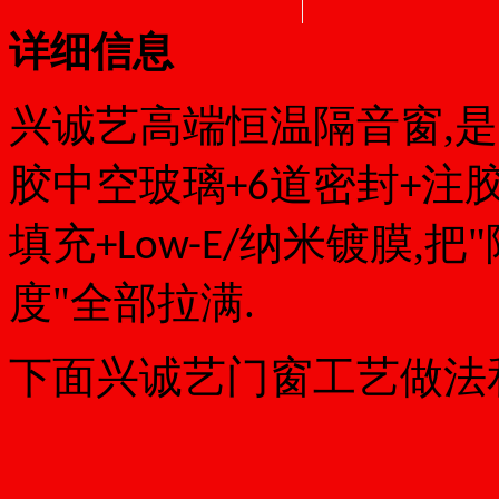
详细信息
兴诚艺
高端恒温隔音窗,是
胶
中空玻璃
道密封
注
+
6
+
填充
纳米镀膜,把
+Low-E/
度"全部拉满.
下面
兴诚艺门窗工艺
做法