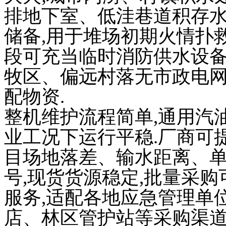
排地下室、低洼巷道积存水
储备,用于堆场初期火情扑
段可充当临时消防供水设备
牧区、偏远村落无市政电网
配物资.
整机维护流程简单,通用汽
业工况下运行平稳.厂商可
目场地落差、输水距离、单次
号,现货货源稳定,批量采
服务,适配各地应急管理单
店、林区管护站等采购渠道