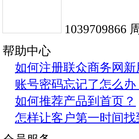
1039709866
周
帮助中心
如何注册联众商务网新
账号密码忘记了怎么办
如何推荐产品到首页？
怎样让客户第一时间找