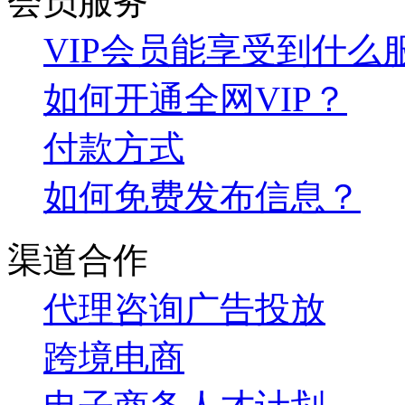
会员服务
VIP会员能享受到什么
如何开通全网VIP？
付款方式
如何免费发布信息？
渠道合作
代理咨询
广告投放
跨境电商