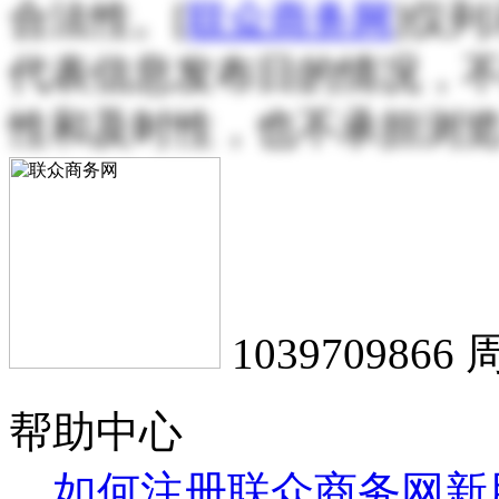
合法性。[
联众商务网
]仅
代表信息发布日的情况，
性和及时性，也不承担浏
1039709866
周
帮助中心
如何注册联众商务网新