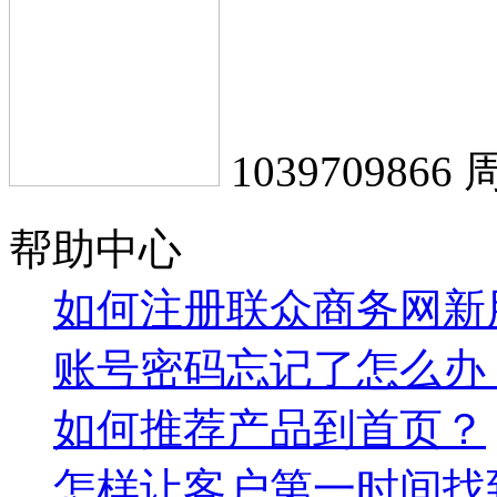
1039709866
周
帮助中心
如何注册联众商务网新
账号密码忘记了怎么办
如何推荐产品到首页？
怎样让客户第一时间找