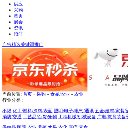
供应
采购
黄页
展会
资讯
招商
广告精选
关键词推广
当前位置:
首页
»
采购
»
食品/农业
»
农业
行业分类：
不限
化工/塑料/涂料/表面
照明/电子/电气/通讯
五金/建材/家装/
消防/交通
工艺品/百货/宠物
工程机械/机械设备
广电/教育装备
保健品
医院
农业
养殖
水果
农化
医疗
零食