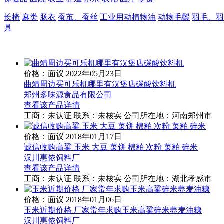
长椅
麻类
肠衣
蚕茧、蚕丝
工业用动植物油
动物毛鬃
羽毛、羽
具
价格：面议
2022年05月23日
曲靖周边买可乐机哪里有汉堡店碳酸饮料机
郑州多味源食品有限公司
查看该产品详情
工商：
未认证
联系：
未核实
公司所在地：河南郑州市
价格：面议
2018年01月17日
诚信收购高粱 玉米 大豆 菜饼 棉粕 次粉 菜粕 碎米
汉川惠侬饲料厂
查看该产品详情
工商：
未认证
联系：
未核实
公司所在地：湖北孝感市
价格：面议
2018年01月06日
玉米近期价格 厂家常年求购玉米高粱碎米荞麦油糠
汉川惠侬饲料厂