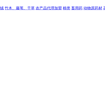
绒
竹木、藤苇、干草
农产品代理加盟
棉类
畜用药
动物原药材