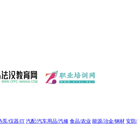
热泵/仪器/IT
汽配/汽车用品/汽修
食品/农业
能源/冶金/钢材
安防/