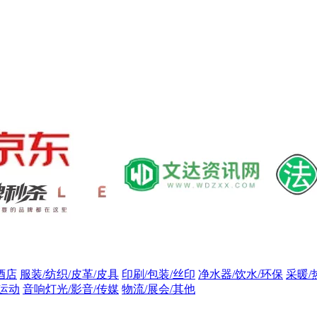
酒店
服装/纺织/皮革/皮具
印刷/包装/丝印
净水器/饮水/环保
采暖/
/运动
音响灯光/影音/传媒
物流/展会/其他