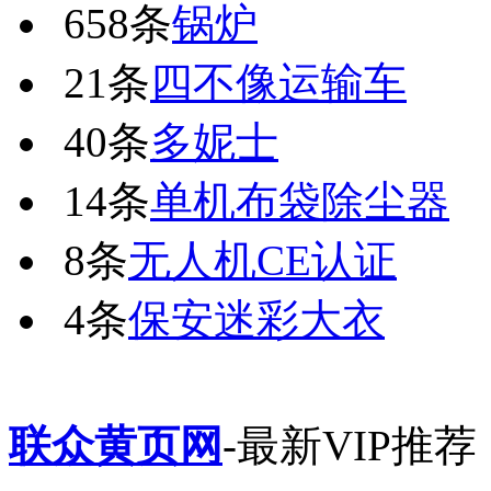
658条
锅炉
21条
四不像运输车
40条
多妮士
14条
单机布袋除尘器
8条
无人机CE认证
4条
保安迷彩大衣
联众黄页网
-最新VIP推荐