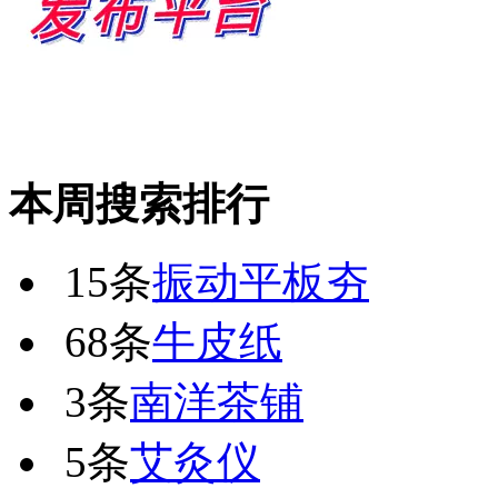
本周搜索排行
15条
振动平板夯
68条
牛皮纸
3条
南洋茶铺
5条
艾灸仪