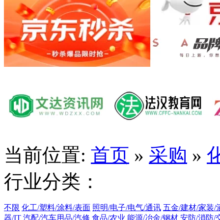
当前位置:
首页
»
采购
»
行业分类：
不限
化工/塑料/涂料/表面
照明/电子/电气/通讯
五金/建材/家装/
器/IT
汽配/汽车用品/汽修
食品/农业
能源/冶金/钢材
安防/消防/