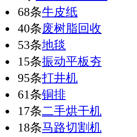
68条
牛皮纸
40条
废树脂回收
53条
地毯
15条
振动平板夯
95条
打井机
61条
铜排
17条
二手烘干机
18条
马路切割机