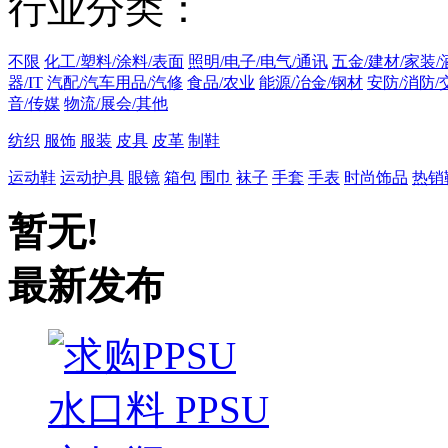
行业分类：
不限
化工/塑料/涂料/表面
照明/电子/电气/通讯
五金/建材/家装/
器/IT
汽配/汽车用品/汽修
食品/农业
能源/冶金/钢材
安防/消防/
音/传媒
物流/展会/其他
纺织
服饰
服装
皮具
皮革
制鞋
运动鞋
运动护具
眼镜
箱包
围巾
袜子
手套
手表
时尚饰品
热销
暂无!
最新发布