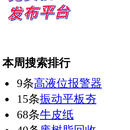
本周搜索排行
9条
高液位报警器
15条
振动平板夯
68条
牛皮纸