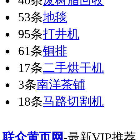
40条
废树脂回收
53条
地毯
95条
打井机
61条
铜排
17条
二手烘干机
3条
南洋茶铺
18条
马路切割机
联众黄页网
-最新VIP推荐