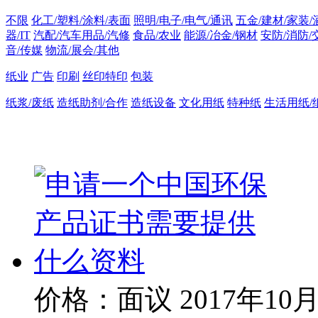
不限
化工/塑料/涂料/表面
照明/电子/电气/通讯
五金/建材/家装/
器/IT
汽配/汽车用品/汽修
食品/农业
能源/冶金/钢材
安防/消防/
音/传媒
物流/展会/其他
纸业
广告
印刷
丝印特印
包装
纸浆/废纸
造纸助剂/合作
造纸设备
文化用纸
特种纸
生活用纸/
价格：面议
2017年10