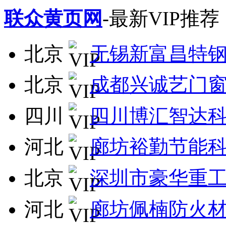
联众黄页网
-最新VIP推荐
北京
无锡新富昌特
北京
成都兴诚艺门
四川
四川博汇智达
河北
廊坊裕勤节能
北京
深圳市豪华重
河北
廊坊佩楠防火