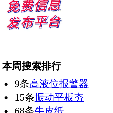
本周搜索排行
9条
高液位报警器
15条
振动平板夯
68条
牛皮纸