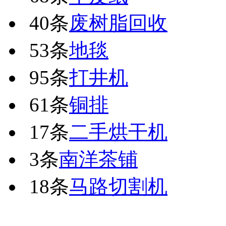
40条
废树脂回收
53条
地毯
95条
打井机
61条
铜排
17条
二手烘干机
3条
南洋茶铺
18条
马路切割机