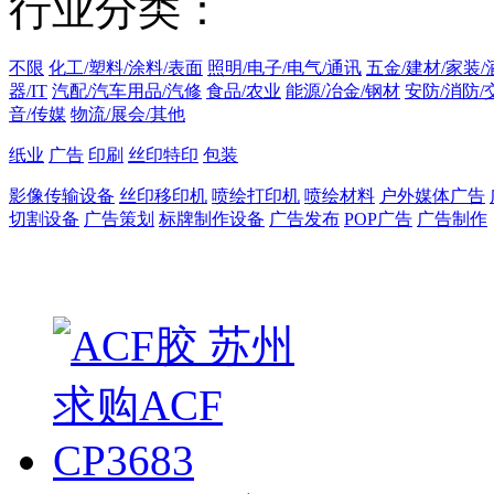
行业分类：
不限
化工/塑料/涂料/表面
照明/电子/电气/通讯
五金/建材/家装/
器/IT
汽配/汽车用品/汽修
食品/农业
能源/冶金/钢材
安防/消防/
音/传媒
物流/展会/其他
纸业
广告
印刷
丝印特印
包装
影像传输设备
丝印移印机
喷绘打印机
喷绘材料
户外媒体广告
切割设备
广告策划
标牌制作设备
广告发布
POP广告
广告制作