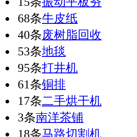
15条
振动平板夯
68条
牛皮纸
40条
废树脂回收
53条
地毯
95条
打井机
61条
铜排
17条
二手烘干机
3条
南洋茶铺
18条
马路切割机