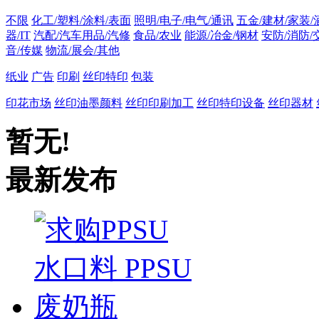
不限
化工/塑料/涂料/表面
照明/电子/电气/通讯
五金/建材/家装/
器/IT
汽配/汽车用品/汽修
食品/农业
能源/冶金/钢材
安防/消防/
音/传媒
物流/展会/其他
纸业
广告
印刷
丝印特印
包装
印花市场
丝印油墨颜料
丝印印刷加工
丝印特印设备
丝印器材
暂无!
最新发布