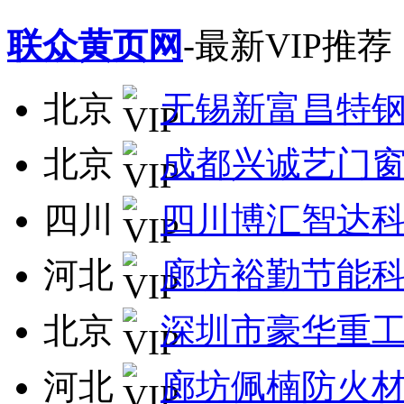
联众黄页网
-最新VIP推荐
北京
无锡新富昌特
北京
成都兴诚艺门
四川
四川博汇智达
河北
廊坊裕勤节能
北京
深圳市豪华重
河北
廊坊佩楠防火