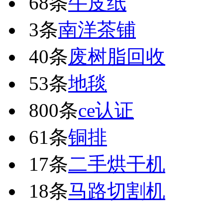
68条
牛皮纸
3条
南洋茶铺
40条
废树脂回收
53条
地毯
800条
ce认证
61条
铜排
17条
二手烘干机
18条
马路切割机