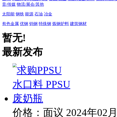
音/传媒
物流/展会/其他
太阳能
钢铁
能源
石油
冶金
有色金属
优钢
钨钢
特殊钢
炼钢炉料
建筑钢材
暂无!
最新发布
价格：面议
2024年02