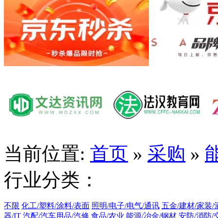
当前位置:
首页
»
采购
»
行业分类：
不限
化工/塑料/涂料/表面
照明/电子/电气/通讯
五金/建材/家装/
器/IT
汽配/汽车用品/汽修
食品/农业
能源/冶金/钢材
安防/消防/