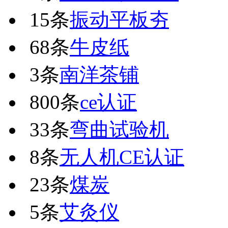
15条
振动平板夯
68条
牛皮纸
3条
南洋茶铺
800条
ce认证
33条
弯曲试验机
8条
无人机CE认证
23条
煤炭
5条
艾灸仪