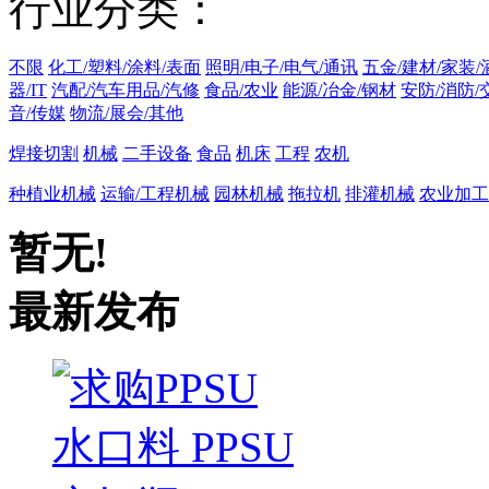
行业分类：
不限
化工/塑料/涂料/表面
照明/电子/电气/通讯
五金/建材/家装/
器/IT
汽配/汽车用品/汽修
食品/农业
能源/冶金/钢材
安防/消防/
音/传媒
物流/展会/其他
焊接切割
机械
二手设备
食品
机床
工程
农机
种植业机械
运输/工程机械
园林机械
拖拉机
排灌机械
农业加工
暂无!
最新发布