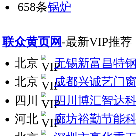
658条
锅炉
联众黄页网
-最新VIP推荐
北京
无锡新富昌特
北京
成都兴诚艺门
四川
四川博汇智达
河北
廊坊裕勤节能