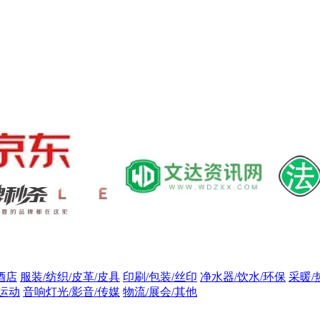
酒店
服装/纺织/皮革/皮具
印刷/包装/丝印
净水器/饮水/环保
采暖/
/运动
音响灯光/影音/传媒
物流/展会/其他