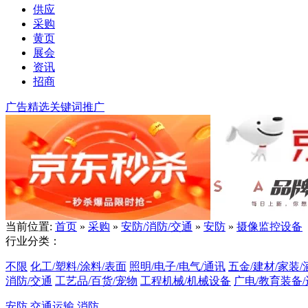
供应
采购
黄页
展会
资讯
招商
广告精选
关键词推广
当前位置:
首页
»
采购
»
安防/消防/交通
»
安防
»
摄像监控设备
行业分类：
不限
化工/塑料/涂料/表面
照明/电子/电气/通讯
五金/建材/家装/
消防/交通
工艺品/百货/宠物
工程机械/机械设备
广电/教育装备
安防
交通运输
消防