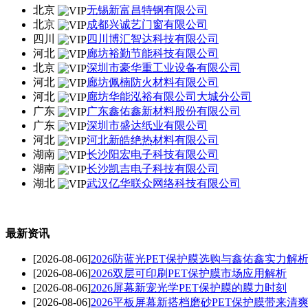
北京
无锡新富昌特钢有限公司
北京
成都兴诚艺门窗有限公司
四川
四川博汇智达科技有限公司
河北
廊坊裕勤节能科技有限公司
北京
深圳市豪华重工业设备有限公司
河北
廊坊佩楠防火材料有限公司
河北
廊坊华能泓裕有限公司大城分公司
广东
广东鑫佑鑫新材料股份有限公司
广东
深圳市盛达纸业有限公司
河北
河北新皓绝热材料有限公司
湖南
长沙阳宏电子科技有限公司
湖南
长沙凯吉电子科技有限公司
湖北
武汉亿华联众网络科技有限公司
最新资讯
[2026-08-06]
2026防蓝光PET保护膜选购与鑫佑鑫实力解
[2026-08-06]
2026双层可印刷PET保护膜市场应用解析
[2026-08-06]
2026屏幕新宠光学PET保护膜的膜力时刻
[2026-08-06]
2026平板屏幕新搭档磨砂PET保护膜带来清