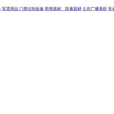
备
军需用品
门禁识别设备
防弹器材、防暴器材
公共广播系统
安