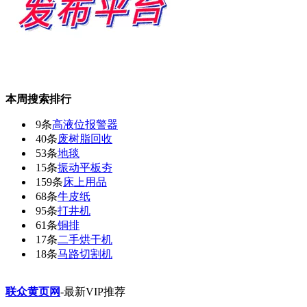
本周搜索排行
9条
高液位报警器
40条
废树脂回收
53条
地毯
15条
振动平板夯
159条
床上用品
68条
牛皮纸
95条
打井机
61条
铜排
17条
二手烘干机
18条
马路切割机
联众黄页网
-最新VIP推荐