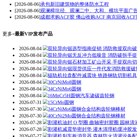
[2026-08-06]
承包新旧建筑物的整体防水工程
[2026-08-06]
观澜樟坑径、观澜二中、大和、横坑平面广告
[2026-08-06]
成都求购ACF胶 佛山收购ACF 南京回收ACF
更多»
最新VIP发布产品
2026-08-04
双轮异向锯选型指南促销 消防救援双向
2026-08-04
双轮异向锯无反冲力低噪音 消防破拆手
2026-08-04
双轮异向锯石材加工矿山开采 手提双向
2026-08-04
双轮异向锯现货供应一件代发消防救援破
2026-08-04
锯轨机拉盘配件减震块 铁路钢轨切割机
2026-08-04
30CrNiMo8圆钢
2026-08-04
34CrNiMo6圆钢
2026-08-04
16MnCr5H圆钢汽车渗碳齿轮钢
2026-07-31
15CrMo圆钢
2026-07-30
34CrNiMo6圆钢合金结构齿轮钢棒材
2026-07-30
40CrNi2Mo圆钢合金结构齿轮钢棒材
2026-07-28
割灌机油封 O 型圈 曲轴密封胶圈 园林
2026-07-28
割灌机减震垫密封垫 灌木清理机缓冲胶
2026-07-27
割灌机刹车板消音器 森林防火清灌设备