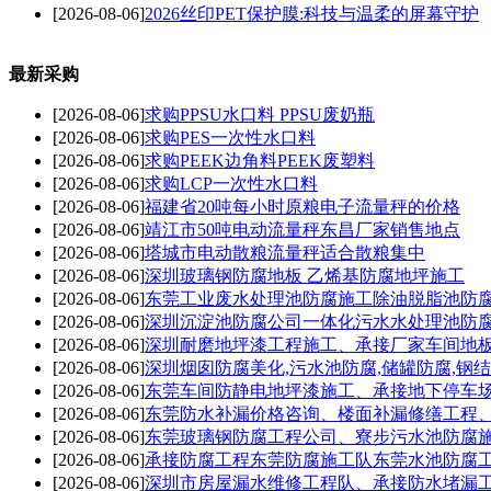
[2026-08-06]
2026丝印PET保护膜:科技与温柔的屏幕守护
最新采购
[2026-08-06]
求购PPSU水口料 PPSU废奶瓶
[2026-08-06]
求购PES一次性水口料
[2026-08-06]
求购PEEK边角料PEEK废塑料
[2026-08-06]
求购LCP一次性水口料
[2026-08-06]
福建省20吨每小时原粮电子流量秤的价格
[2026-08-06]
靖江市50吨电动流量秤东昌厂家销售地点
[2026-08-06]
塔城市电动散粮流量秤适合散粮集中
[2026-08-06]
深圳玻璃钢防腐地板 乙烯基防腐地坪施工
[2026-08-06]
东莞工业废水处理池防腐施工除油脱脂池防
[2026-08-06]
深圳沉淀池防腐公司一体化污水水处理池防
[2026-08-06]
深圳耐磨地坪漆工程施工、承接厂家车间地
[2026-08-06]
深圳烟囱防腐美化,污水池防腐,储罐防腐,钢
[2026-08-06]
东莞车间防静电地坪漆施工、承接地下停车
[2026-08-06]
东莞防水补漏价格咨询、楼面补漏修缮工程
[2026-08-06]
东莞玻璃钢防腐工程公司、寮步污水池防腐
[2026-08-06]
承接防腐工程东莞防腐施工队东莞水池防腐
[2026-08-06]
深圳市房屋漏水维修工程队、承接防水堵漏