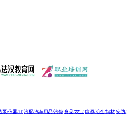
热泵/仪器/IT
汽配/汽车用品/汽修
食品/农业
能源/冶金/钢材
安防/