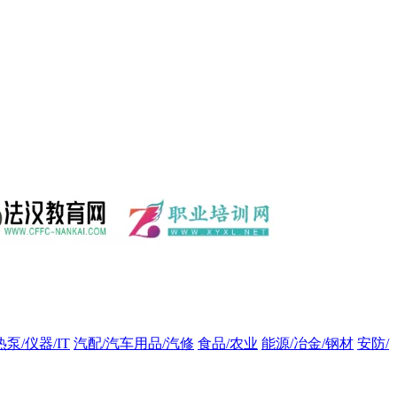
热泵/仪器/IT
汽配/汽车用品/汽修
食品/农业
能源/冶金/钢材
安防/