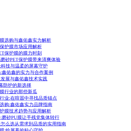
保护膜选购与鑫佑鑫实力解析
ET保护膜市场应用解析
PET保护膜的膜力时刻
档磨砂PET保护膜带来清爽体验
护膜:科技与温柔的屏幕守护
场:鑫佑鑫的实力与合作案例
行业发展与鑫佑鑫技术实践
:屏幕防护的新选择
保护膜行业的那些新瓜
护膜行业:在喧嚣中寻找品质锚点
护膜选购:鑫佑鑫实力品牌指南
胶保护膜技术趋势与应用解析
件:磨砂PU膜让手残党集体转行
护膜怎么选从需求到品质的实用指南
保护膜:给屏幕的贴心守护