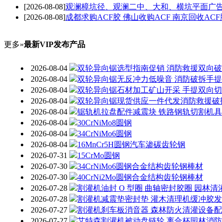
[2026-08-08]
观澜樟坑径、观澜二中、大和、横坑平面广告
[2026-08-08]
成都求购ACF胶 佛山收购ACF 南京回收ACF
更多»
最新VIP发布产品
2026-08-04
双轮异向锯选型指南促销 消防救援双向
2026-08-04
双轮异向锯无反冲力低噪音 消防破拆手
2026-08-04
双轮异向锯石材加工矿山开采 手提双向
2026-08-04
双轮异向锯现货供应一件代发消防救援破
2026-08-04
锯轨机拉盘配件减震块 铁路钢轨切割机
2026-08-04
30CrNiMo8圆钢
2026-08-04
34CrNiMo6圆钢
2026-08-04
16MnCr5H圆钢汽车渗碳齿轮钢
2026-07-31
15CrMo圆钢
2026-07-30
34CrNiMo6圆钢合金结构齿轮钢棒材
2026-07-30
40CrNi2Mo圆钢合金结构齿轮钢棒材
2026-07-28
割灌机油封 O 型圈 曲轴密封胶圈 园林
2026-07-28
割灌机减震垫密封垫 灌木清理机缓冲胶
2026-07-27
割灌机刹车板消音器 森林防火清灌设备
2026-07-27
艾特森割灌机被动盘链轮 离合杯园林消