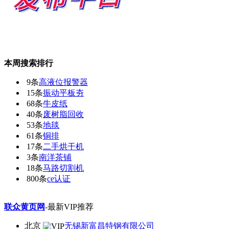
本周搜索排行
9条
高液位报警器
15条
振动平板夯
68条
牛皮纸
40条
废树脂回收
53条
地毯
61条
铜排
17条
二手烘干机
3条
南洋茶铺
18条
马路切割机
800条
ce认证
联众黄页网
-最新VIP推荐
北京
无锡新富昌特钢有限公司