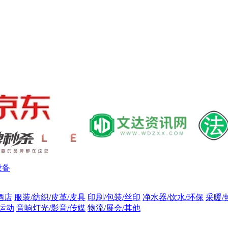
设备
酒店
服装/纺织/皮革/皮具
印刷/包装/丝印
净水器/饮水/环保
采暖/
/运动
音响灯光/影音/传媒
物流/展会/其他