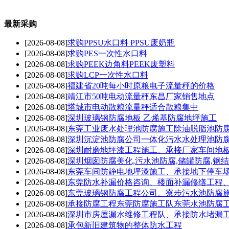
最新采购
[2026-08-08]
求购PPSU水口料 PPSU废奶瓶
[2026-08-08]
求购PES一次性水口料
[2026-08-08]
求购PEEK边角料PEEK废塑料
[2026-08-08]
求购LCP一次性水口料
[2026-08-08]
福建省20吨每小时原粮电子流量秤的价格
[2026-08-08]
靖江市50吨电动流量秤东昌厂家销售地点
[2026-08-08]
塔城市电动散粮流量秤适合散粮集中
[2026-08-08]
深圳玻璃钢防腐地板 乙烯基防腐地坪施工
[2026-08-08]
东莞工业废水处理池防腐施工除油脱脂池防
[2026-08-08]
深圳沉淀池防腐公司一体化污水水处理池防
[2026-08-08]
深圳耐磨地坪漆工程施工、承接厂家车间地
[2026-08-08]
深圳烟囱防腐美化,污水池防腐,储罐防腐,钢
[2026-08-08]
东莞车间防静电地坪漆施工、承接地下停车
[2026-08-08]
东莞防水补漏价格咨询、楼面补漏修缮工程
[2026-08-08]
东莞玻璃钢防腐工程公司、寮步污水池防腐
[2026-08-08]
承接防腐工程东莞防腐施工队东莞水池防腐
[2026-08-08]
深圳市房屋漏水维修工程队、承接防水堵漏
[2026-08-08]
承包新旧建筑物的整体防水工程