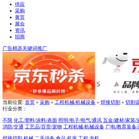
供应
采购
黄页
展会
资讯
招商
广告精选
关键词推广
当前位置:
首页
»
采购
»
工程机械/机械设备
»
焊接切割
»
切割
行业分类：
不限
化工/塑料/涂料/表面
照明/电子/电气/通讯
五金/建材/家装/
消防/交通
工艺品/百货/宠物
工程机械/机械设备
广电/教育装备
焊接切割
机械
二手设备
食品
机床
工程
农机