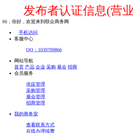
发布者认证信息(营
Hi，你好，欢迎来到联众商务网
手机访问
客服中心
QQ：1039709866
网站导航
首页
产品
企业
采购
展会
招商
会员服务
供应管理
采购管理
展会管理
招商管理
我的商务室
查看联系方式
在线办理续费