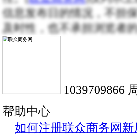
信息发布日的情况，不担
及时性，也不承担浏览者
1039709866
周
帮助中心
如何注册联众商务网新