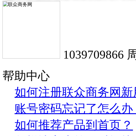
1039709866
周
帮助中心
如何注册联众商务网新
账号密码忘记了怎么办
如何推荐产品到首页？