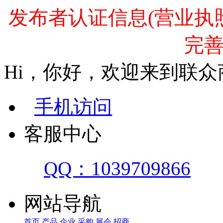
发布者认证信息(营业执
完
Hi，你好，欢迎来到联众
手机访问
客服中心
QQ：1039709866
网站导航
首页
产品
企业
采购
展会
招商