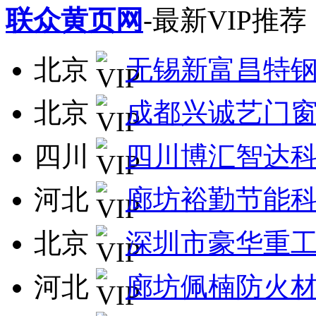
联众黄页网
-最新VIP推荐
北京
无锡新富昌特
北京
成都兴诚艺门
四川
四川博汇智达
河北
廊坊裕勤节能
北京
深圳市豪华重
河北
廊坊佩楠防火