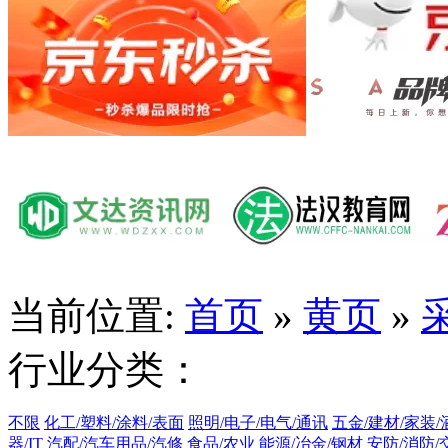
当前位置:
首页
»
黄页
»
行业分类：
不限
化工/塑料/涂料/表面
照明/电子/电气/通讯
五金/建材/家装/
器/IT
汽配/汽车用品/汽修
食品/农业
能源/冶金/钢材
安防/消防/