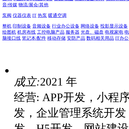
音/传媒
物流/展会/其他
泵阀
仪器仪表
IT
热泵
暖通空调
整机
印制设备
音频设备
行业办公设备
网络设备
投影显示设备
绘图机
机房布线
工控电脑产品
服务器
光盘、磁盘
电视家电
电
脑接口线
笔记本/配件
移动存储
安防产品
数码相关用品
IT办
成立:
2021 年
经营: APP开发，小
发，企业管理系统开发
发，H5开发，网站建