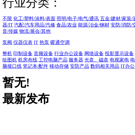
行业分类：
不限
化工/塑料/涂料/表面
照明/电子/电气/通讯
五金/建材/家装/
器/IT
汽配/汽车用品/汽修
食品/农业
能源/冶金/钢材
安防/消防/
音/传媒
物流/展会/其他
泵阀
仪器仪表
IT
热泵
暖通空调
整机
印制设备
音频设备
行业办公设备
网络设备
投影显示设备
绘图机
机房布线
工控电脑产品
服务器
光盘、磁盘
电视家电
电
脑接口线
笔记本/配件
移动存储
安防产品
数码相关用品
IT办
暂无!
最新发布