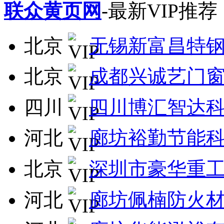
联众黄页网
-最新VIP推荐
北京
无锡新富昌特
北京
成都兴诚艺门
四川
四川博汇智达
河北
廊坊裕勤节能
北京
深圳市豪华重
河北
廊坊佩楠防火