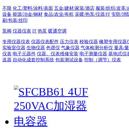
不限
化工/塑料/涂料/表面
五金/建材/家装/酒店
服装/纺织/皮革/
设备
能源/冶金/钢材
食品/农业/有机
采暖/热泵/仪器/IT
安防/消
刷/包装/丝印
泵阀
仪器仪表
IT
热泵
暖通空调
专用仪器仪表
仪器仪表配件
压力仪表
校验仪器
橡塑专用仪器
实验室仪器
生物仪器
色谱仪
气象仪器
气体检测分析仪
量具/
仪表
电子元器件
仪器、仪表维修安装
电子测量仪器
基地式仪
送器
自动化成套控制系统
包装测试设备
控制（调节）仪表