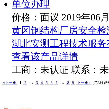
价格：面议
2019年06
黄冈钢结构厂房安全检
湖北安测工程技术服务
查看该产品详情
工商：
未认证
联系：
未
«上一页
1
2
…
3
4
5
6
7
…
8
9
下一页»
共234条/