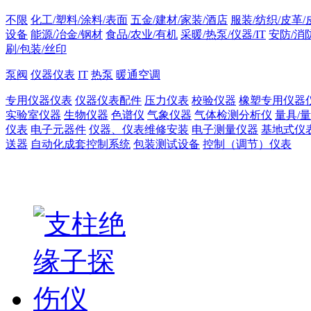
不限
化工/塑料/涂料/表面
五金/建材/家装/酒店
服装/纺织/皮革/
设备
能源/冶金/钢材
食品/农业/有机
采暖/热泵/仪器/IT
安防/消
刷/包装/丝印
泵阀
仪器仪表
IT
热泵
暖通空调
专用仪器仪表
仪器仪表配件
压力仪表
校验仪器
橡塑专用仪器
实验室仪器
生物仪器
色谱仪
气象仪器
气体检测分析仪
量具/
仪表
电子元器件
仪器、仪表维修安装
电子测量仪器
基地式仪
送器
自动化成套控制系统
包装测试设备
控制（调节）仪表