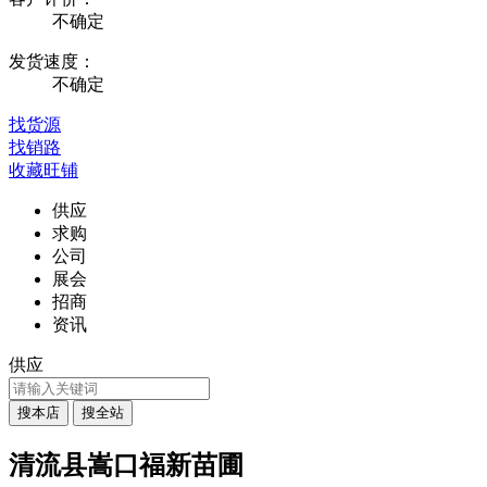
不确定
发货速度：
不确定
找货源
找销路
收藏旺铺
供应
求购
公司
展会
招商
资讯
供应
清流县嵩口福新苗圃