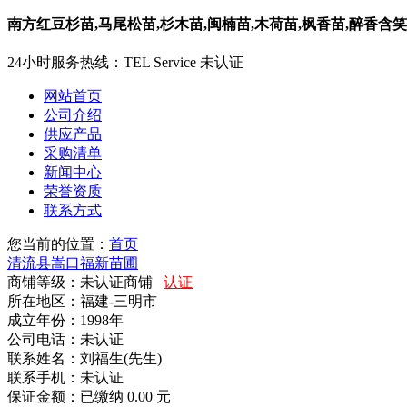
南方红豆杉苗,马尾松苗,杉木苗,闽楠苗,木荷苗,枫香苗,醉香含笑
24小时服务热线：
TEL Service
未认证
网站首页
公司介绍
供应产品
采购清单
新闻中心
荣誉资质
联系方式
您当前的位置：
首页
清流县嵩口福新苗圃
商铺等级：未认证商铺
认证
所在地区：福建-三明市
成立年份：1998年
公司电话：
未认证
联系姓名：刘福生(先生)
联系手机：
未认证
保证金额：
已缴纳 0.00 元