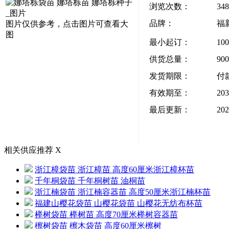
浏览次数：
348
品牌：
福
图片仅供参考，点击图片可查看大
图
最小起订：
10
供货总量：
90
发货期限：
付
有效期至：
203
最后更新：
202
相关供应推荐
X
浙江樟袋苗 浙江樟苗 高度60厘米浙江樟杯苗
千年桐袋苗 千年桐树苗 油桐苗
浙江楠袋苗 浙江楠容器苗 高度50厘米浙江楠杯苗
福建山樱花袋苗 山樱花袋苗 山樱花无纺布杯苗
榉树袋苗 榉树苗 高度70厘米榉树容器苗
檫树袋苗 檫木袋苗 高度60厘米檫树