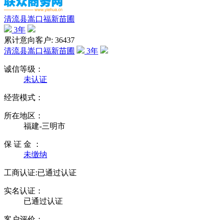
清流县嵩口福新苗圃
3
年
累计意向客户: 36437
清流县嵩口福新苗圃
3
年
诚信等级：
未认证
经营模式：
所在地区：
福建-三明市
保 证 金 ：
未缴纳
工商认证:
已通过认证
实名认证：
已通过认证
客户评价：