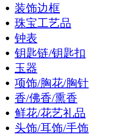
装饰边框
珠宝工艺品
钟表
钥匙链/钥匙扣
玉器
项饰/胸花/胸针
香/佛香/熏香
鲜花/花艺礼品
头饰/耳饰/手饰