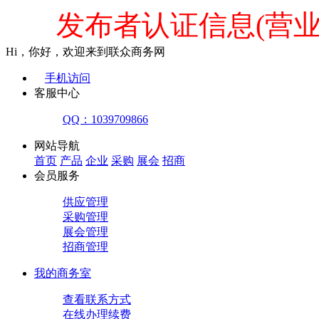
发布者认证信息(营
Hi，你好，欢迎来到联众商务网
手机访问
客服中心
QQ：1039709866
网站导航
首页
产品
企业
采购
展会
招商
会员服务
供应管理
采购管理
展会管理
招商管理
我的商务室
查看联系方式
在线办理续费