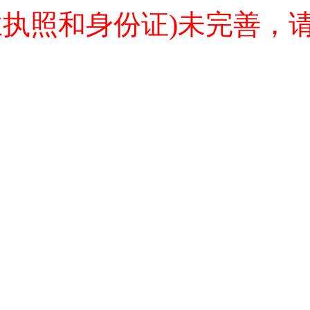
业执照和身份证)未完善，