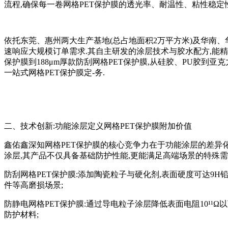
流程,确保每一卷网格PET保护膜的透光率、耐温性、粘性稳定
依托东莞、惠州两大生产基地(总占地面积2万平方米)及华南、
速响应大规模订单需求.其自主研发的涂层技术与胶水配方,能精
保护膜到188μm厚款防刮网格PET保护膜,从硅胶、PU胶到亚克力
一站式网格PET保护膜定-务.
二、技术创新:功能涂层定义网格PET保护膜附加价值
鑫佑鑫深知网格PET保护膜的核心竞争力在于功能涂层的差异化
涂层,其产品不仅具备基础防护性能,更能满足高端场景的特殊需
防刮网格PET保护膜:添加陶瓷粒子与硬化剂,表面硬度可达9
件等高磨损场景;
防静电网格PET保护膜:通过导电粒子涂层降低表面电阻10¹¹
防护材料;