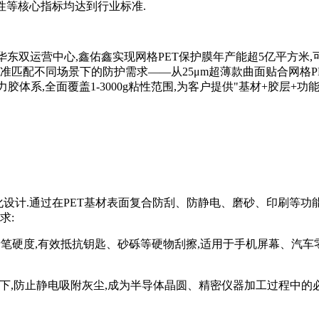
性等核心指标均达到行业标准.
华东双运营中心,鑫佑鑫实现网格PET保护膜年产能超5亿平方米,
准匹配不同场景下的防护需求——从25μm超薄款曲面贴合网格P
胶体系,全面覆盖1-3000g粘性范围,为客户提供"基材+胶层+功能
设计.通过在PET基材表面复合防刮、防静电、磨砂、印刷等功
求:
H铅笔硬度,有效抵抗钥匙、砂砾等硬物刮擦,适用于手机屏幕、汽车
Ω以下,防止静电吸附灰尘,成为半导体晶圆、精密仪器加工过程中的