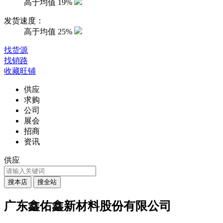
高于均值
19%
发货速度：
高于均值
25%
找货源
找销路
收藏旺铺
供应
求购
公司
展会
招商
资讯
供应
广东鑫佑鑫新材料股份有限公司