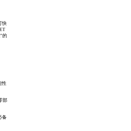
可快
ET
"的
能性
零部
必备