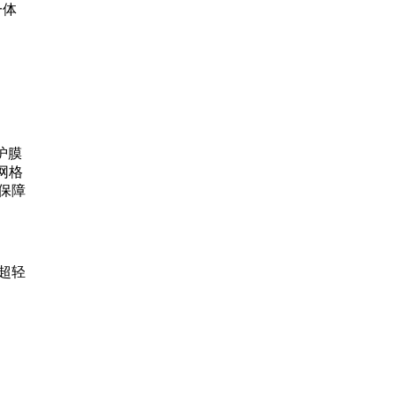
一体
护膜
网格
,保障
超轻