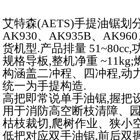
艾特森(AETS)手提油锯
AK930、AK935B、AK96
货机型.产品排量 51~80cc,功
规格导板,整机净重 ~11kg;
构涵盖二冲程、四冲程,动
统一为手提构造.
高把即常说单手油锯,握把
用于消防高空断枝清障、
枯枝裁切,爬树作业、狭小
低把对应双手油锯,前后双