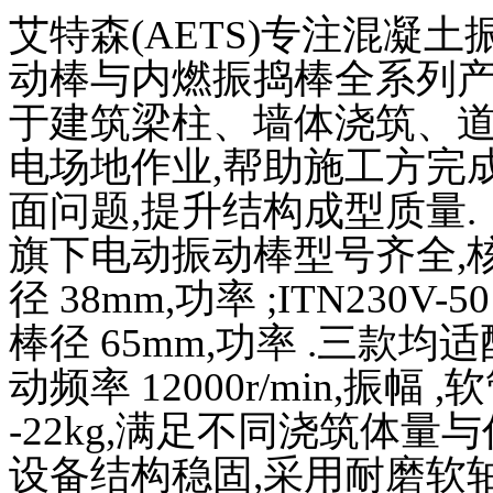
艾特森(AETS)专注混凝
动棒与内燃振捣棒全系列产
于建筑梁柱、墙体浇筑、
电场地作业,帮助施工方完
面问题,提升结构成型质量.
旗下电动振动棒型号齐全,核心参
径 38mm,功率 ;ITN230V-50
棒径 65mm,功率 .三款均适配 
动频率 12000r/min,振幅 
-22kg,满足不同浇筑体量
设备结构稳固,采用耐磨软