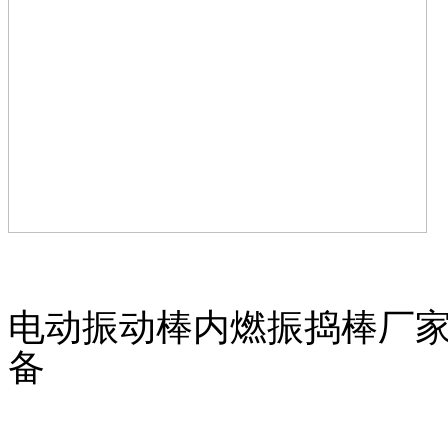
电动振动棒内燃振捣棒厂家
备