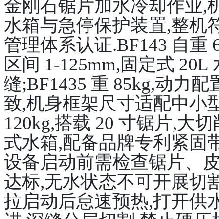
金刚石锯片加水冷却作业,
水箱与急停保护装置,整机
管理体系认证.BF143 自重 
区间 1-125mm,固定式 2
缝;BF1435 重 85kg,动
致,机身框架尺寸适配中小型工
120kg,搭载 20 寸锯片,大切
式水箱,配备品牌专利紧固带
设备启动前需检查锯片、皮
达标,无水状态不可开展切
拉启动后怠速预热,打开供