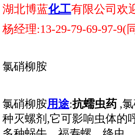
湖北博蓝
化工
有限公司欢
杨经理:13-29-79-69-97-9
氯硝柳胺
氯硝柳胺
用途
:
抗蠕虫药
,
种灭螺剂,它可影响虫体的
多种蜗牛、福寿螺、绦虫