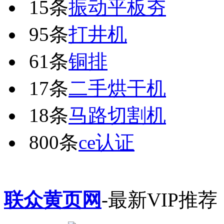
15条
振动平板夯
95条
打井机
61条
铜排
17条
二手烘干机
18条
马路切割机
800条
ce认证
联众黄页网
-最新VIP推荐