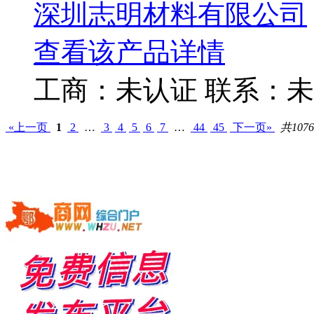
深圳志明材料有限公司
查看该产品详情
工商：
未认证
联系：
未
«上一页
1
2
…
3
4
5
6
7
…
44
45
下一页»
共107