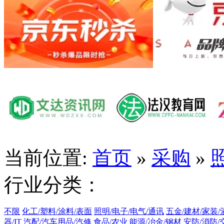
当前位置:
首页
»
采购
»
行业分类：
不限
化工/塑料/涂料/表面
照明/电子/电气/通讯
五金/建材/家装/
器/IT
汽配/汽车用品/汽修
食品/农业
能源/冶金/钢材
安防/消防/