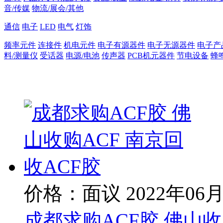
音/传媒
物流/展会/其他
通信
电子
LED
电气
灯饰
频率元件
连接件
机电元件
电子有源器件
电子无源器件
电子产
料/测量仪
受话器
电源/电池
传声器
PCB机元器件
节电设备
蜂
价格：面议
2022年06
成都求购ACF胶 佛山收