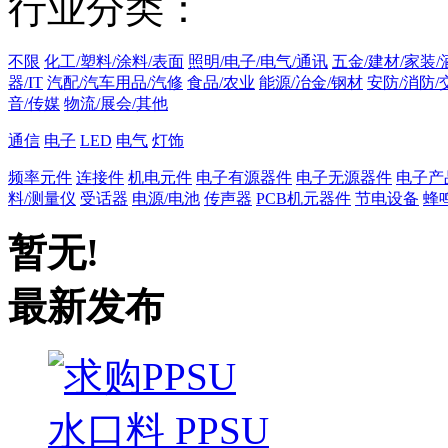
行业分类：
不限
化工/塑料/涂料/表面
照明/电子/电气/通讯
五金/建材/家装/
器/IT
汽配/汽车用品/汽修
食品/农业
能源/冶金/钢材
安防/消防/
音/传媒
物流/展会/其他
通信
电子
LED
电气
灯饰
频率元件
连接件
机电元件
电子有源器件
电子无源器件
电子产
料/测量仪
受话器
电源/电池
传声器
PCB机元器件
节电设备
蜂
暂无!
最新发布