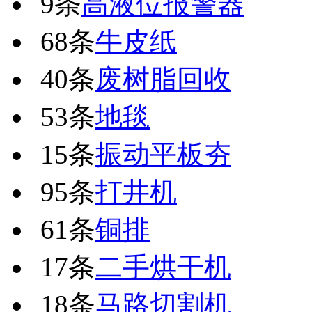
9条
高液位报警器
68条
牛皮纸
40条
废树脂回收
53条
地毯
15条
振动平板夯
95条
打井机
61条
铜排
17条
二手烘干机
18条
马路切割机