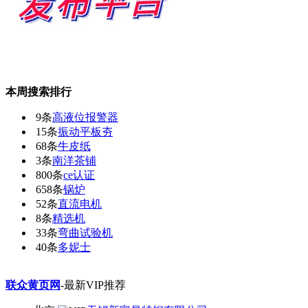
本周搜索排行
9条
高液位报警器
15条
振动平板夯
68条
牛皮纸
3条
南洋茶铺
800条
ce认证
658条
锅炉
52条
直流电机
8条
精选机
33条
弯曲试验机
40条
多妮士
联众黄页网
-最新VIP推荐