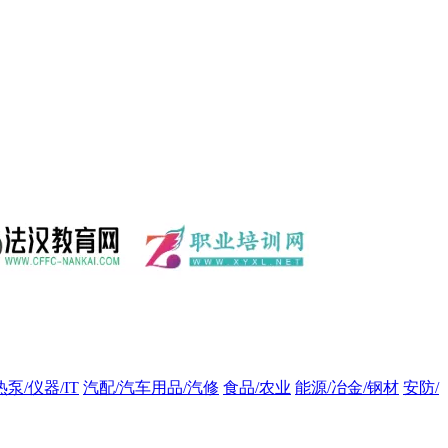
热泵/仪器/IT
汽配/汽车用品/汽修
食品/农业
能源/冶金/钢材
安防/