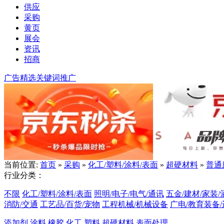
供应
采购
黄页
展会
资讯
招商
广告精选
关键词推广
当前位置:
首页
»
采购
»
化工/塑料/涂料/表面
»
超硬材料
»
普通
行业分类：
不限
化工/塑料/涂料/表面
照明/电子/电气/通讯
五金/建材/家装/
消防/交通
工艺品/百货/宠物
工程机械/机械设备
广电/教育装备
添加剂
涂料
橡胶
化工
塑料
超硬材料
表面处理