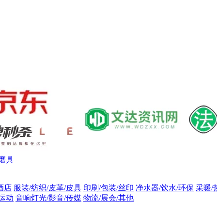
磨具
酒店
服装/纺织/皮革/皮具
印刷/包装/丝印
净水器/饮水/环保
采暖/
/运动
音响灯光/影音/传媒
物流/展会/其他