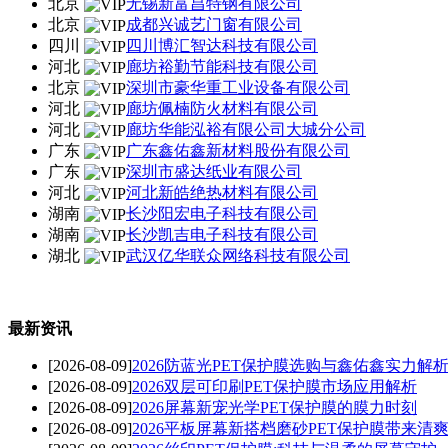
北京
无锡新富昌特钢有限公司
北京
成都兴诚艺门窗有限公司
四川
四川博汇智达科技有限公司
河北
廊坊裕勤节能科技有限公司
北京
深圳市豪华重工业设备有限公司
河北
廊坊佩楠防火材料有限公司
河北
廊坊华能泓裕有限公司大城分公司
广东
广东鑫佑鑫新材料股份有限公司
广东
深圳市盛达纸业有限公司
河北
河北新皓绝热材料有限公司
湖南
长沙阳宏电子科技有限公司
湖南
长沙凯吉电子科技有限公司
湖北
武汉亿华联众网络科技有限公司
最新资讯
[2026-08-09]
2026防蓝光PET保护膜选购与鑫佑鑫实力解
[2026-08-09]
2026双层可印刷PET保护膜市场应用解析
[2026-08-09]
2026屏幕新宠光学PET保护膜的膜力时刻
[2026-08-09]
2026平板屏幕新搭档磨砂PET保护膜带来清