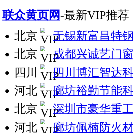
联众黄页网
-最新VIP推荐
北京
无锡新富昌特
北京
成都兴诚艺门
四川
四川博汇智达
河北
廊坊裕勤节能
北京
深圳市豪华重
河北
廊坊佩楠防火