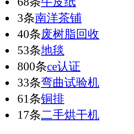
68条
牛皮纸
3条
南洋茶铺
40条
废树脂回收
53条
地毯
800条
ce认证
33条
弯曲试验机
61条
铜排
17条
二手烘干机