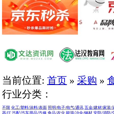
当前位置:
首页
»
采购
»
行业分类：
不限
化工/塑料/涂料/表面
照明/电子/电气/通讯
五金/建材/家装/
器/IT
汽配/汽车用品/汽修
食品/农业
能源/冶金/钢材
安防/消防/