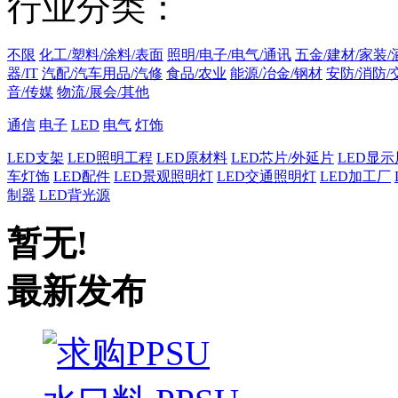
行业分类：
不限
化工/塑料/涂料/表面
照明/电子/电气/通讯
五金/建材/家装/
器/IT
汽配/汽车用品/汽修
食品/农业
能源/冶金/钢材
安防/消防/
音/传媒
物流/展会/其他
通信
电子
LED
电气
灯饰
LED支架
LED照明工程
LED原材料
LED芯片/外延片
LED显示
车灯饰
LED配件
LED景观照明灯
LED交通照明灯
LED加工厂
制器
LED背光源
暂无!
最新发布