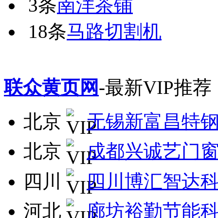
3条
南洋茶铺
18条
马路切割机
联众黄页网
-最新VIP推荐
北京
无锡新富昌特
北京
成都兴诚艺门
四川
四川博汇智达
河北
廊坊裕勤节能