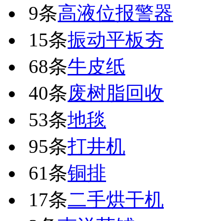
9条
高液位报警器
15条
振动平板夯
68条
牛皮纸
40条
废树脂回收
53条
地毯
95条
打井机
61条
铜排
17条
二手烘干机