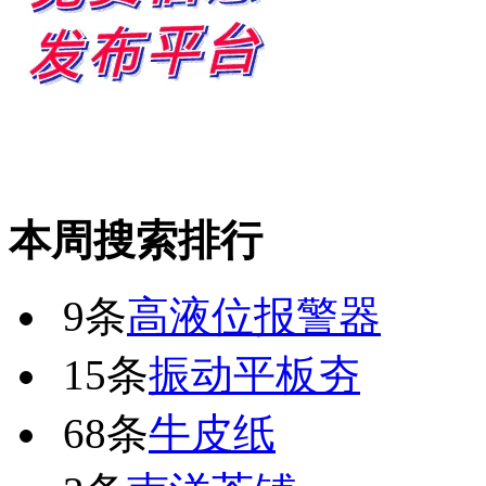
本周搜索排行
9条
高液位报警器
15条
振动平板夯
68条
牛皮纸