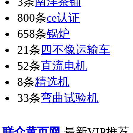
3条
南洋茶铺
800条
ce认证
658条
锅炉
21条
四不像运输车
52条
直流电机
8条
精选机
33条
弯曲试验机
联众黄页网
-最新VIP推荐