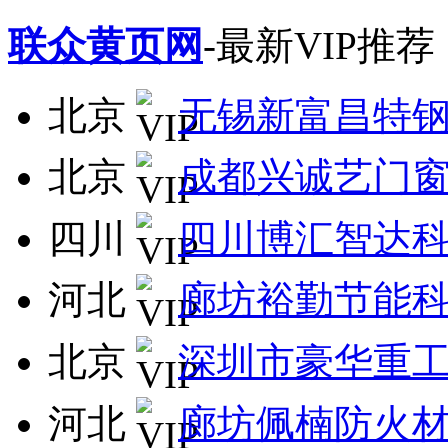
联众黄页网
-最新VIP推荐
北京
无锡新富昌特
北京
成都兴诚艺门
四川
四川博汇智达
河北
廊坊裕勤节能
北京
深圳市豪华重
河北
廊坊佩楠防火