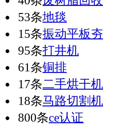
40条
废树脂回收
53条
地毯
15条
振动平板夯
95条
打井机
61条
铜排
17条
二手烘干机
18条
马路切割机
800条
ce认证