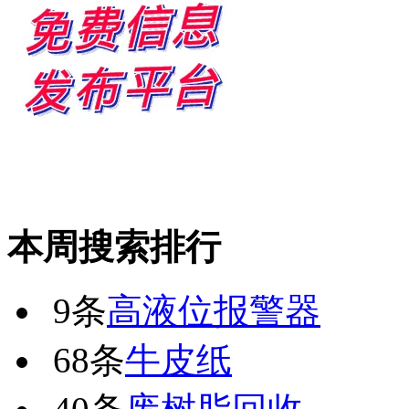
本周搜索排行
9条
高液位报警器
68条
牛皮纸