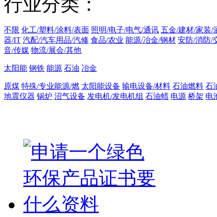
行业分类：
不限
化工/塑料/涂料/表面
照明/电子/电气/通讯
五金/建材/家装/
器/IT
汽配/汽车用品/汽修
食品/农业
能源/冶金/钢材
安防/消防/
音/传媒
物流/展会/其他
太阳能
钢铁
能源
石油
冶金
原煤
特殊/专业能源/燃
太阳能设备
输电设备/材料
石油燃料
石
地震仪器
锅炉
沼气设备
发电机/发电机组
石油蜡
电源
桥架
电