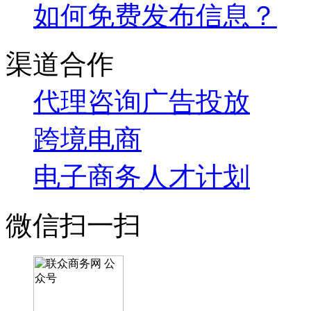
如何免费发布信息？
渠道合作
代理咨询
广告投放
跨境电商
电子商务人才计划
微信扫一扫