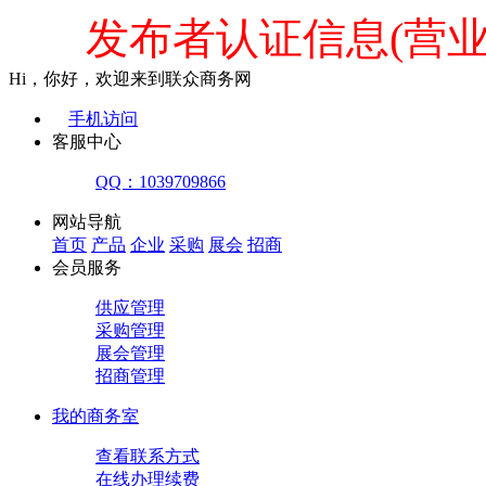
发布者认证信息(营
Hi，你好，欢迎来到联众商务网
手机访问
客服中心
QQ：1039709866
网站导航
首页
产品
企业
采购
展会
招商
会员服务
供应管理
采购管理
展会管理
招商管理
我的商务室
查看联系方式
在线办理续费