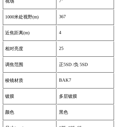
7
°
视场
367
1000
米处视野
(m
)
4
近焦距离(
m
)
25
相对亮度
调焦范围
正
5SD /
负
5SD
BAK7
棱镜材质
镀膜
多层镀膜
颜色
黑色