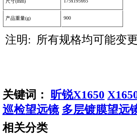
175x195x65
尺寸(
mm
)
900
产品重量(
g
)
注明
:
所有规格均可能变
关键词：
昕锐X1650
X16
巡检望远镜
多层镀膜望远
相关分类