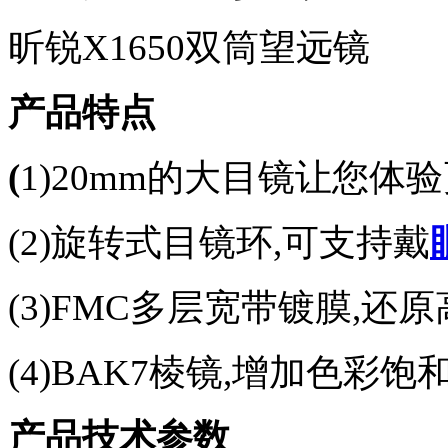
昕锐
X1650
双筒望远镜
产品特点
(
1
)
20mm
的大目镜让您体验
(2)
旋转式目镜环,可支持戴
(3)
FMC
多层宽带镀膜,还
(4)
BAK7
棱镜,增加色彩饱
产品技术参数