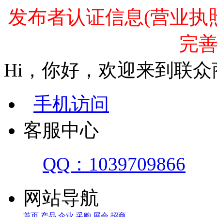
发布者认证信息(营业执
完
Hi，你好，欢迎来到联众
手机访问
客服中心
QQ：1039709866
网站导航
首页
产品
企业
采购
展会
招商