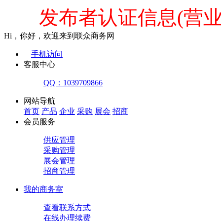
发布者认证信息(营
Hi，你好，欢迎来到联众商务网
手机访问
客服中心
QQ：1039709866
网站导航
首页
产品
企业
采购
展会
招商
会员服务
供应管理
采购管理
展会管理
招商管理
我的商务室
查看联系方式
在线办理续费