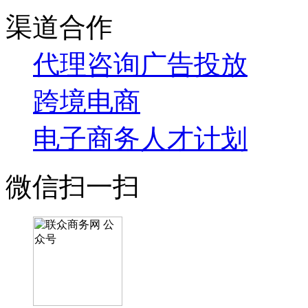
渠道合作
代理咨询
广告投放
跨境电商
电子商务人才计划
微信扫一扫