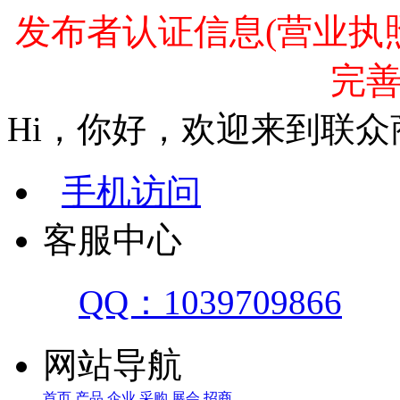
发布者认证信息(营业执
完
Hi，你好，欢迎来到联众
手机访问
客服中心
QQ：1039709866
网站导航
首页
产品
企业
采购
展会
招商