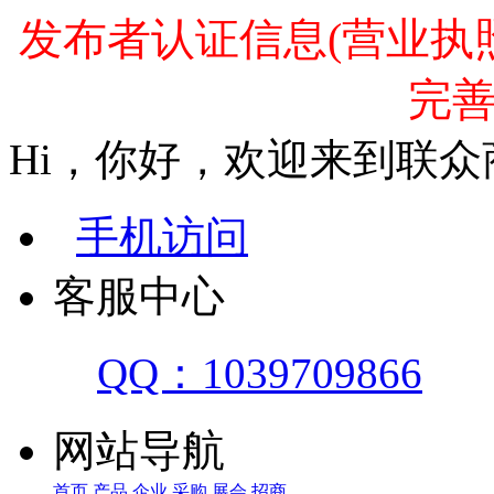
发布者认证信息(营业执
完
Hi，你好，欢迎来到联众
手机访问
客服中心
QQ：1039709866
网站导航
首页
产品
企业
采购
展会
招商