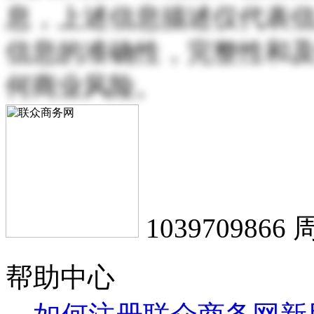
息，上述信息描述仅代表
信息的准确性，完整性和
何商业风险。
1039709866
周
帮助中心