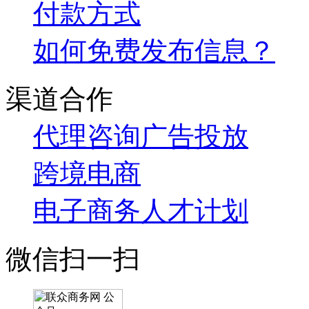
付款方式
如何免费发布信息？
渠道合作
代理咨询
广告投放
跨境电商
电子商务人才计划
微信扫一扫