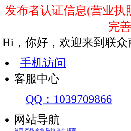
发布者认证信息(营业执
完
Hi，你好，欢迎来到联众
手机访问
客服中心
QQ：1039709866
网站导航
首页
产品
企业
采购
展会
招商